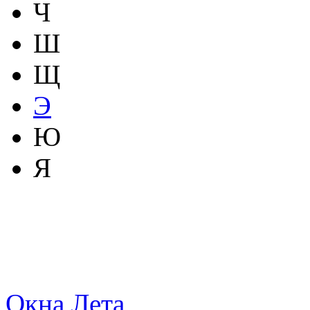
Ч
Ш
Щ
Э
Ю
Я
Окна Лета