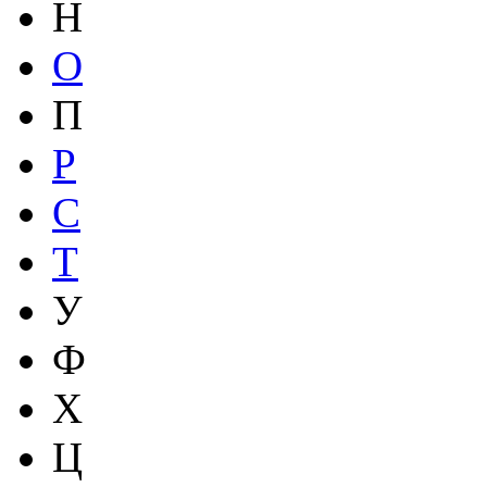
Н
О
П
Р
С
Т
У
Ф
Х
Ц