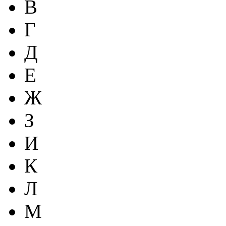
В
Г
Д
Е
Ж
З
И
К
Л
М