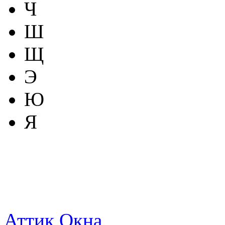
Ч
Ш
Щ
Э
Ю
Я
Аттик Окна