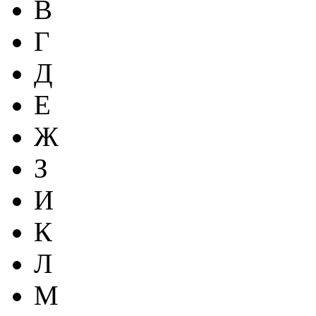
В
Г
Д
Е
Ж
З
И
К
Л
М