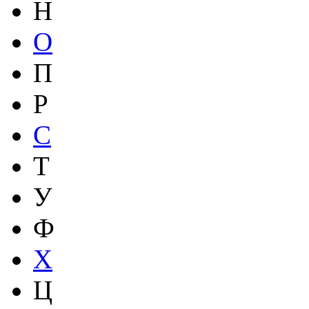
Н
О
П
Р
С
Т
У
Ф
Х
Ц