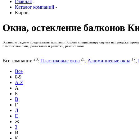
Главная
-
Каталог компаний
-
Киров
Окна, остекление балконов К
В данном разделе представлены компании Кирова специализирующиеся на продаже, произв
пластиковые окна, рольставни и решетки, ремонт окон.
23
21
17
Все компании
:
Пластиковые окна
,
Алюминиевые окна
,
Все
0-9
A-Z
А
Б
В
Г
Д
Е
Ж
З
И
К