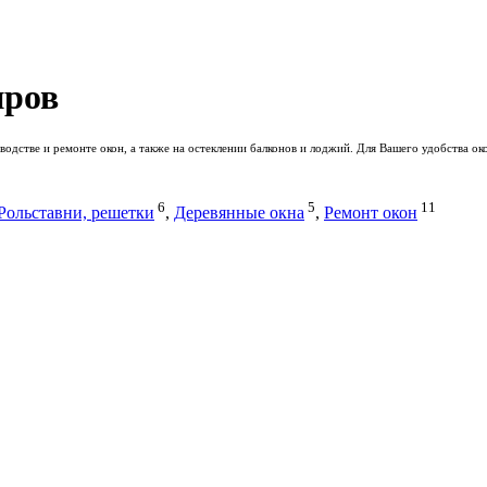
иров
одстве и ремонте окон, а также на остеклении балконов и лоджий. Для Вашего удобства ок
6
5
11
Рольставни, решетки
,
Деревянные окна
,
Ремонт окон