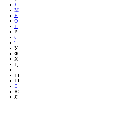
Л
М
Н
О
П
Р
С
Т
У
Ф
Х
Ц
Ч
Ш
Щ
Э
Ю
Я