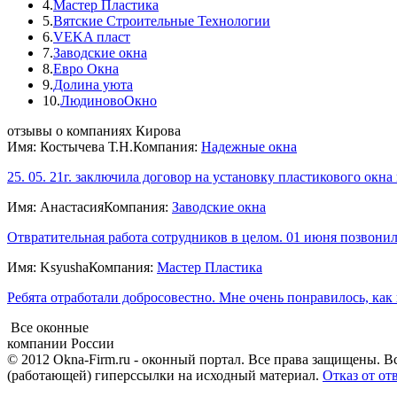
4.
Мастер Пластика
5.
Вятские Строительные Технологии
6.
VEKA пласт
7.
Заводские окна
8.
Евро Окна
9.
Долина уюта
10.
ЛюдиновоОкно
отзывы о компаниях Кирова
Имя: Костычева Т.Н.
Компания:
Надежные окна
25. 05. 21г. заключила договор на установку пластикового окна 
Имя: Анастасия
Компания:
Заводские окна
Отвратительная работа сотрудников в целом. 01 июня позвонила
Имя: Ksyusha
Компания:
Мастер Пластика
Ребята отработали добросовестно. Мне очень понравилось, как 
Все оконные
компании России
© 2012 Okna-Firm.ru - оконный портал. Все права защищены. В
(работающей) гиперссылки на исходный материал.
Отказ от от