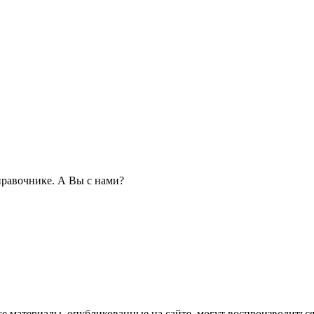
равочнике. А Вы с нами?
се материалы, опубликованные на сайте, могут воспроизводиться