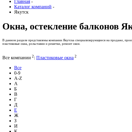
Главная
-
Каталог компаний
-
Якутск
Окна, остекление балконов Я
В данном разделе представлены компании Якутска специализирующиеся на продаже, произв
пластиковые окна, рольставни и решетки, ремонт окон.
2
2
Все компании
:
Пластиковые окна
Все
0-9
A-Z
А
Б
В
Г
Д
Е
Ж
З
И
К