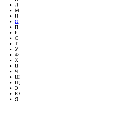
Л
М
Н
О
П
Р
С
Т
У
Ф
Х
Ц
Ч
Ш
Щ
Э
Ю
Я