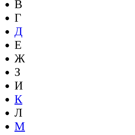
В
Г
Д
Е
Ж
З
И
К
Л
М