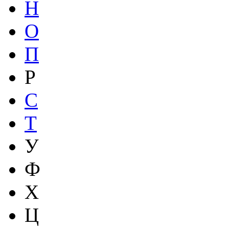
Н
О
П
Р
С
Т
У
Ф
Х
Ц