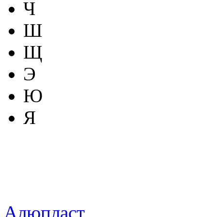
Ч
Ш
Щ
Э
Ю
Я
Алюпласт