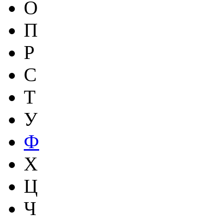
О
П
Р
С
Т
У
Ф
Х
Ц
Ч