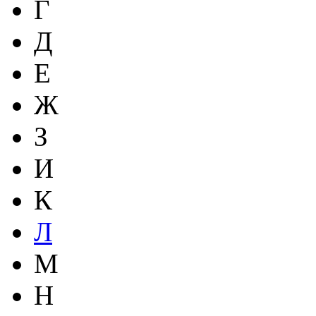
Г
Д
Е
Ж
З
И
К
Л
М
Н