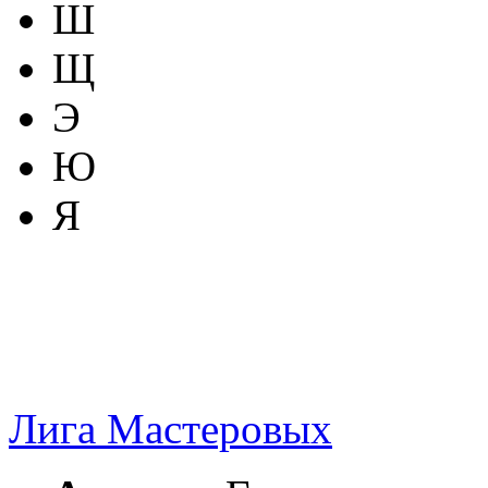
Ш
Щ
Э
Ю
Я
Лига Мастеровых