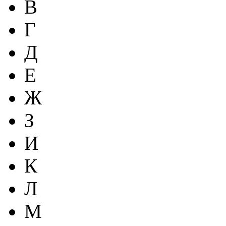
В
Г
Д
Е
Ж
З
И
К
Л
М