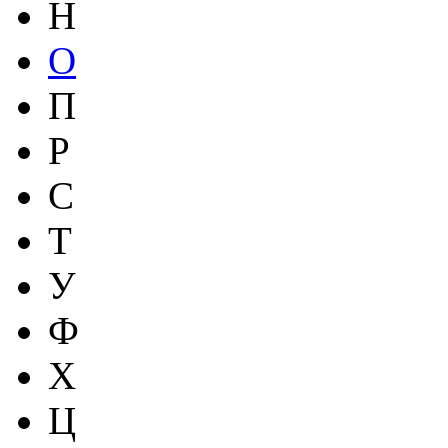
Н
О
П
Р
С
Т
У
Ф
Х
Ц