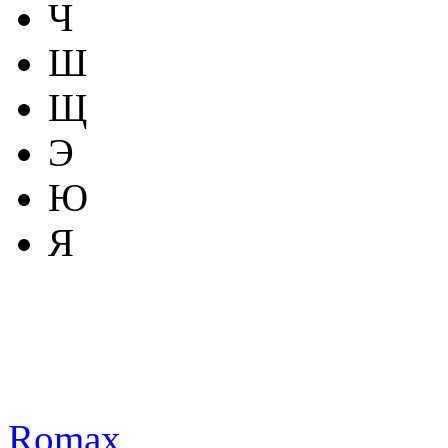
Ч
Ш
Щ
Э
Ю
Я
Romax