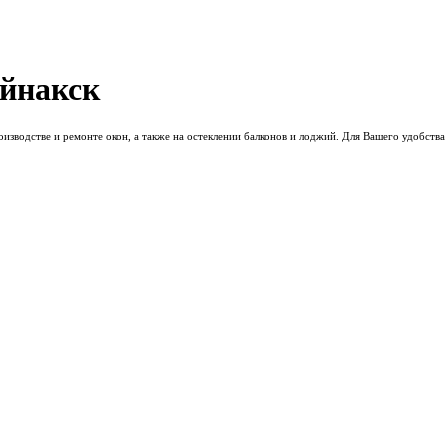
уйнакск
зводстве и ремонте окон, а также на остеклении балконов и лоджий. Для Вашего удобства