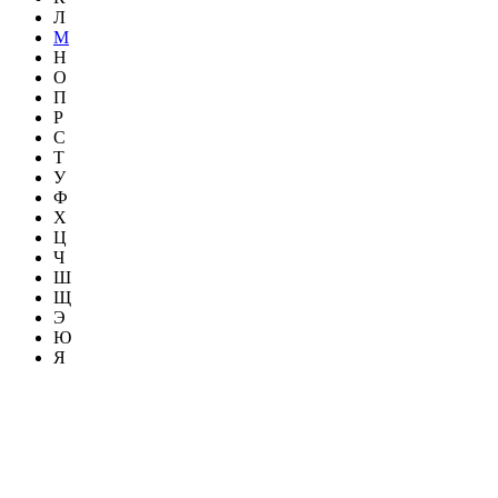
Л
М
Н
О
П
Р
С
Т
У
Ф
Х
Ц
Ч
Ш
Щ
Э
Ю
Я