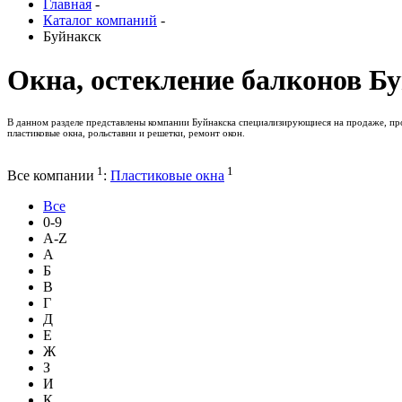
Главная
-
Каталог компаний
-
Буйнакск
Окна, остекление балконов Б
В данном разделе представлены компании Буйнакска специализирующиеся на продаже, прои
пластиковые окна, рольставни и решетки, ремонт окон.
1
1
Все компании
:
Пластиковые окна
Все
0-9
A-Z
А
Б
В
Г
Д
Е
Ж
З
И
К