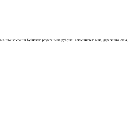
 оконные компании Буйнакска разделены на рубрики: алюминиевые окна, деревянные окна,