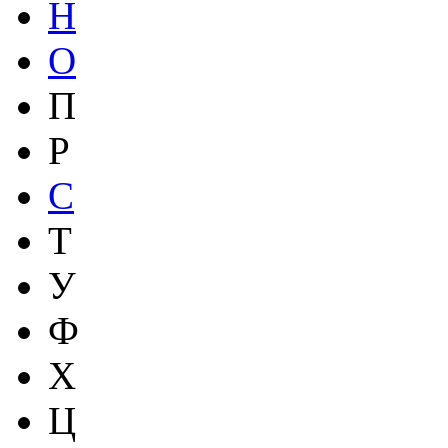
Н
О
П
Р
С
Т
У
Ф
Х
Ц