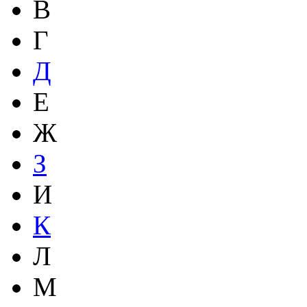
В
Г
Д
Е
Ж
З
И
К
Л
М