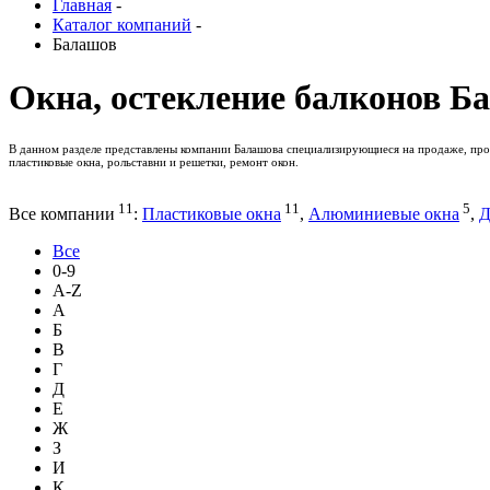
Главная
-
Каталог компаний
-
Балашов
Окна, остекление балконов Б
В данном разделе представлены компании Балашова специализирующиеся на продаже, прои
пластиковые окна, рольставни и решетки, ремонт окон.
11
11
5
Все компании
:
Пластиковые окна
,
Алюминиевые окна
,
Д
Все
0-9
A-Z
А
Б
В
Г
Д
Е
Ж
З
И
К