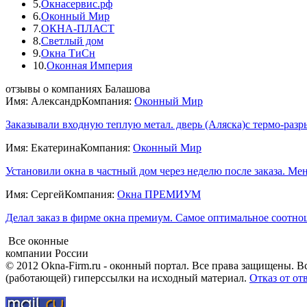
5.
Окнасервис.рф
6.
Оконный Мир
7.
ОКНА-ПЛАСТ
8.
Светлый дом
9.
Окна ТиСн
10.
Оконная Империя
отзывы о компаниях Балашова
Имя: Александр
Компания:
Оконный Мир
Заказывали входную теплую метал. дверь (Аляска)с термо-разры
Имя: Екатерина
Компания:
Оконный Мир
Установили окна в частный дом через неделю после заказа. Мен
Имя: Сергей
Компания:
Окна ПРЕМИУМ
Делал заказ в фирме окна премиум. Самое оптимальное соотнош
Все оконные
компании России
© 2012 Okna-Firm.ru - оконный портал. Все права защищены. В
(работающей) гиперссылки на исходный материал.
Отказ от от