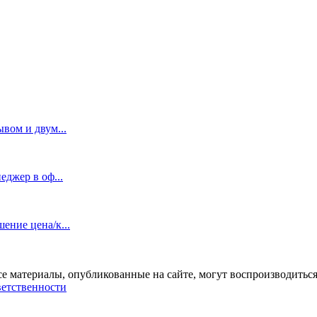
вом и двум...
еджер в оф...
ение цена/к...
се материалы, опубликованные на сайте, могут воспроизводиться
ветственности