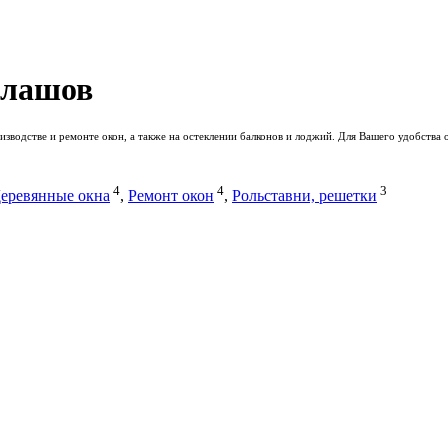
алашов
зводстве и ремонте окон, а также на остеклении балконов и лоджий. Для Вашего удобства 
4
4
3
еревянные окна
,
Ремонт окон
,
Рольставни, решетки