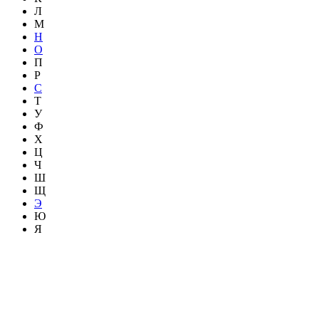
Л
М
Н
О
П
Р
С
Т
У
Ф
Х
Ц
Ч
Ш
Щ
Э
Ю
Я