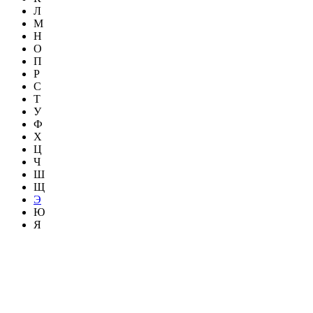
Л
М
Н
О
П
Р
С
Т
У
Ф
Х
Ц
Ч
Ш
Щ
Э
Ю
Я