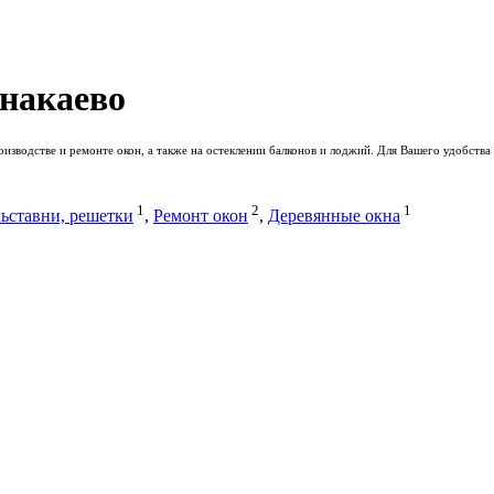
знакаево
зводстве и ремонте окон, а также на остеклении балконов и лоджий. Для Вашего удобства
1
2
1
ьставни, решетки
,
Ремонт окон
,
Деревянные окна