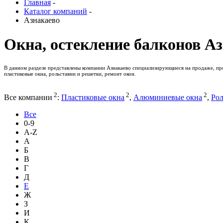
Главная
-
Каталог компаний
-
Азнакаево
Окна, остекление балконов А
В данном разделе представлены компании Азнакаево специализирующиеся на продаже, прои
пластиковые окна, рольставни и решетки, ремонт окон.
2
2
2
Все компании
:
Пластиковые окна
,
Алюминиевые окна
,
Рол
Все
0-9
A-Z
А
Б
В
Г
Д
Е
Ж
З
И
К