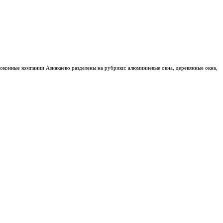
 оконные компании Азнакаево разделены на рубрики: алюминиевые окна, деревянные окна,