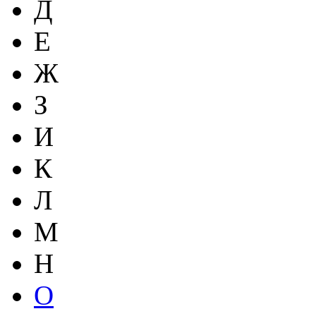
Д
Е
Ж
З
И
К
Л
М
Н
О