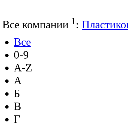
1
Все компании
:
Пластико
Все
0-9
A-Z
А
Б
В
Г