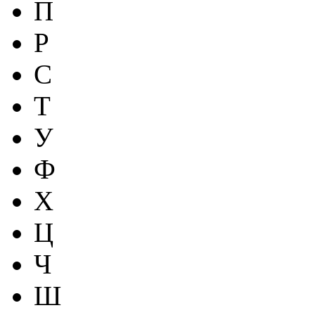
П
Р
С
Т
У
Ф
Х
Ц
Ч
Ш