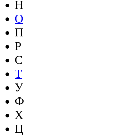
Н
О
П
Р
С
Т
У
Ф
Х
Ц