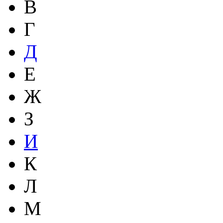
В
Г
Д
Е
Ж
З
И
К
Л
М