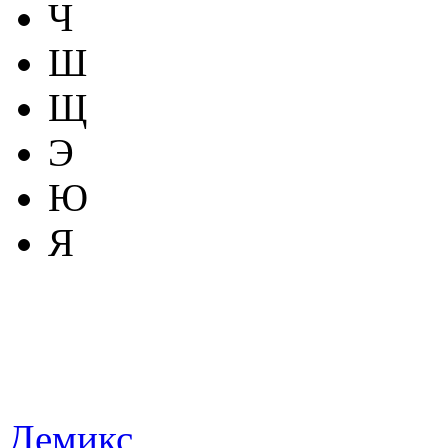
Ч
Ш
Щ
Э
Ю
Я
Демикс