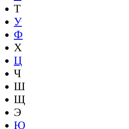
Т
У
Ф
Х
Ц
Ч
Ш
Щ
Э
Ю