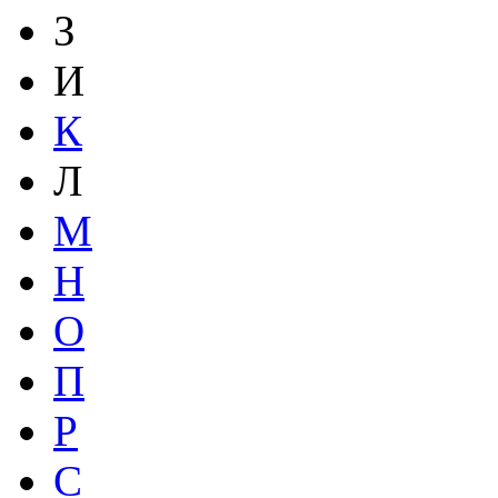
З
И
К
Л
М
Н
О
П
Р
С