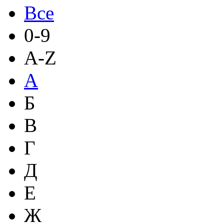
Все
0-9
A-Z
А
Б
В
Г
Д
Е
Ж