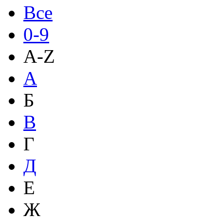
Все
0-9
A-Z
А
Б
В
Г
Д
Е
Ж