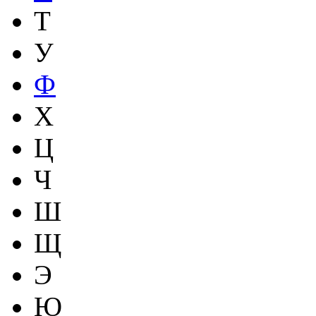
Т
У
Ф
Х
Ц
Ч
Ш
Щ
Э
Ю