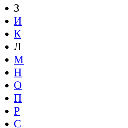
З
И
К
Л
М
Н
О
П
Р
С