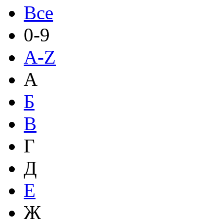
Все
0-9
A-Z
А
Б
В
Г
Д
Е
Ж