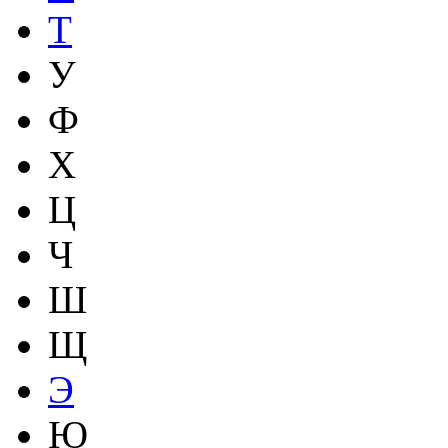
Т
У
Ф
Х
Ц
Ч
Ш
Щ
Э
Ю