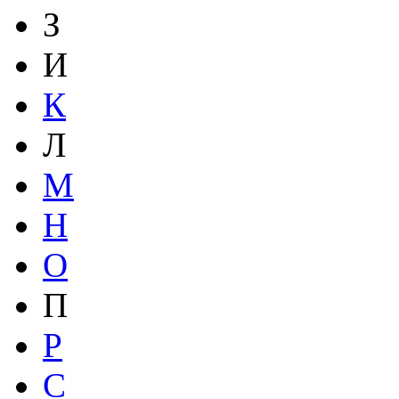
З
И
К
Л
М
Н
О
П
Р
С