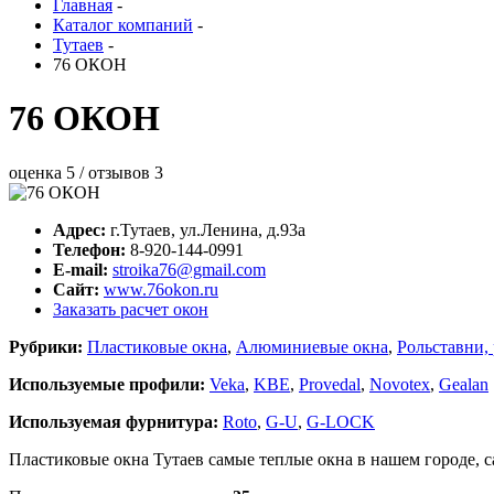
Главная
-
Каталог компаний
-
Тутаев
-
76 ОКОН
76 ОКОН
оценка
5
/ отзывов
3
Адрес:
г.
Тутаев
,
ул.Ленина, д.93а
Телефон:
8-920-144-0991
E-mail:
stroika76@gmail.com
Сайт:
www.76okon.ru
Заказать расчет окон
Рубрики:
Пластиковые окна
,
Алюминиевые окна
,
Рольставни,
Используемые профили:
Veka
,
KBE
,
Provedal
,
Novotex
,
Gealan
Используемая фурнитура:
Roto
,
G-U
,
G-LOCK
Пластиковые окна Тутаев самые теплые окна в нашем городе, 