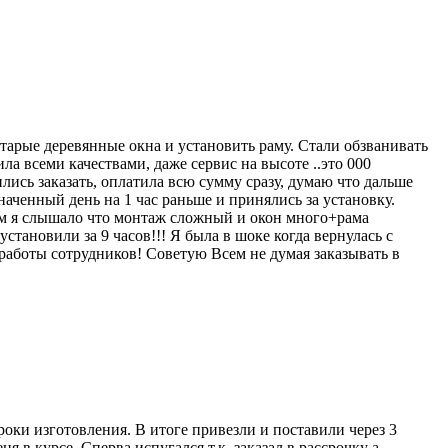
старые деревянные окна и установить раму. Стали обзванивать
а всеми качествами, даже сервис на высоте ..это 000
ись заказать, оплатила всю сумму сразу, думаю что дальше
значенный день на 1 час раньше и принялись за установку.
 фирм я слышало что монтаж сложный и окон много+рама
тановили за 9 часов!!! Я была в шоке когда вернулась с
 работы сотрудников! Советую Всем не думая заказывать в
роки изготовления. В итоге привезли и поставили через 3
 в курсе. Сперва испугался т.к. заказал в рассрочку а