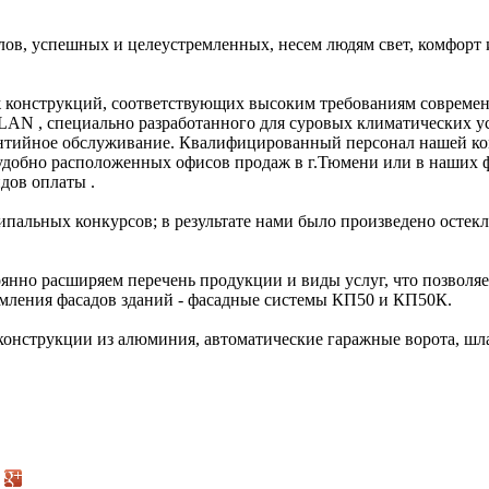
в, успешных и целеустремленных, несем людям свет, комфорт и
 конструкций, соответствующих высоким требованиям современ
AN , специально разработанного для суровых климатических у
антийное обслуживание. Квалифицированный персонал нашей ко
добно расположенных офисов продаж в г.Тюмени или в наших фи
дов оплаты .
пальных конкурсов; в результате нами было произведено остек
нно расширяем перечень продукции и виды услуг, что позволяе
мления фасадов зданий - фасадные системы КП50 и КП50К.
нструкции из алюминия, автоматические гаражные ворота, шлаг