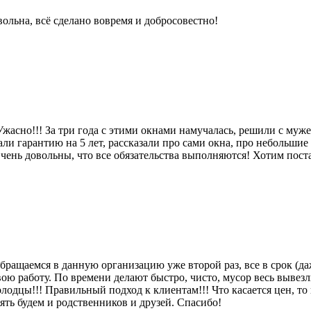
ольна, всё сделано вовремя и добросовестно!
 Ужасно!!! За три года с этими окнами намучалась, решили с муж
и гарантию на 5 лет, рассказали про сами окна, про небольшие 
чень довольны, что все обязательства выполняются! Хотим поста
ащаемся в данную организацию уже второй раз, все в срок (даж
боту. По времени делают быстро, чисто, мусор весь вывезли 
дцы!!! Правильный подход к клиентам!!! Что касается цен, то 
ять будем и родственников и друзей. Спасибо!