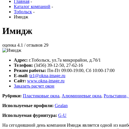
Главная
-
Каталог компаний
-
Тобольск
-
Имидж
Имидж
оценка
4.1
/ отзывов
29
Адрес:
г.
Тобольск
,
ул.7а микрорайон, д.7б/1
Телефон:
(3456) 39-12-50, 27-62-16
Режим работы:
Пн-Пт 09:00-19:00, Сб 10:00-17:00
E-mail:
tz1@okna-image.ru
Сайт:
www.okna-image.ru
Заказать расчет окон
Рубрики:
Пластиковые окна
,
Алюминиевые окна
,
Рольставни,
Используемые профили:
Gealan
Используемая фурнитура:
G-U
На сегодняшний день компания Имидж является одной из наиб