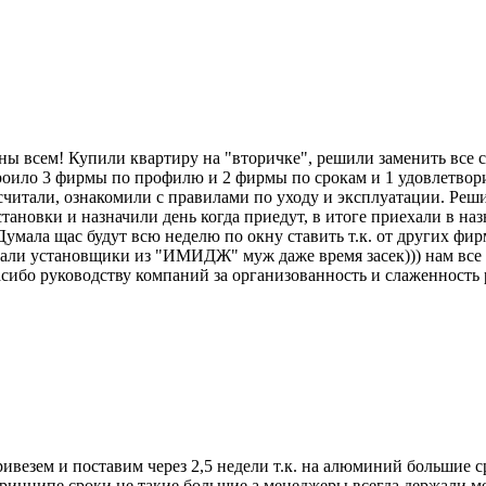
ьны всем! Купили квартиру на "вторичке", решили заменить все 
роило 3 фирмы по профилю и 2 фирмы по срокам и 1 удовлетворил
читали, ознакомили с правилами по уходу и эксплуатации. Решил
установки и назначили день когда приедут, в итоге приехали в на
 +. Думала щас будут всю неделю по окну ставить т.к. от других
хали установщики из "ИМИДЖ" муж даже время засек))) нам все ус
асибо руководству компаний за организованность и слаженность
ривезем и поставим через 2,5 недели т.к. на алюминий большие с
ринципе сроки не такие большие а менеджеры всегда держали меня