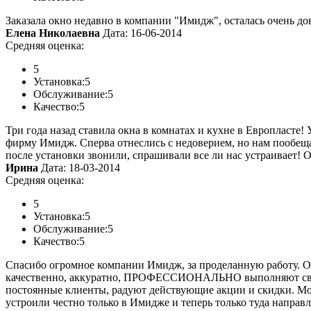
Заказала окно недавно в компании "Имидж", осталась очень дов
Елена Николаевна
Дата: 16-06-2014
Средняя оценка:
5
Установка:
5
Обслуживание:
5
Качество:
5
Три года назад ставила окна в комнатах и кухне в Европласте!
фирму Имидж. Сперва отнеслись с недоверием, но нам пообещал
после установки звонили, спрашивали все ли нас устраивает! О
Ирина
Дата: 18-03-2014
Средняя оценка:
5
Установка:
5
Обслуживание:
5
Качество:
5
Спасибо огромное компании Имидж, за проделанную работу. Обр
качественно, аккуратно, ПРОФЕССИОНАЛЬНО выполняют свою ра
постоянные клиенты, радуют действующие акции и скидки. Моло
устроили честно только в Имидже и теперь только туда направл