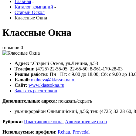
Главная
-
Каталог компаний
-
Старый Оскол
-
Классные Окна
Классные Окна
отзывов
0
Адрес:
г.
Старый Оскол
,
ул.Ленина, д.53
Телефон:
(4725) 22-55-95, 22-65-50; 8-961-170-28-03
Режим работы:
Пн - Пт: с 9.00 до 18.00; Сб: c 9.00 до 13.
E-mail:
malneva@klassokna.ru
Сайт:
www.klassokna.ru
Заказать расчет окон
Дополнительные адреса:
показать/скрыть
ул.микрорайон Олимпийский, д.56; тел: (4725) 32-28-60, 8
Рубрики:
Пластиковые окна
,
Алюминиевые окна
Используемые профили:
Rehau
,
Provedal