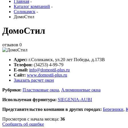
Главная
-
Каталог компаний
-
Соликамск
-
ДомоСтил
ДомоСтил
отзывов
0
Адрес:
г.
Соликамск
,
ул.20 лет Победы, д.173В
Телефон:
(34253) 4-99-79
E-mail:
info@domostil-plus.ru
Сайт:
www.domostil-plus.ru
Заказать расчет окон
Рубрики:
Пластиковые окна
,
Алюминиевые окна
Используемая фурнитура:
SIEGENIA-AUBI
Представительство компании в других городах:
Березники
,
Просмотров с начала месяца:
36
Сообщить об ошибке