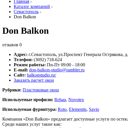
Главная
-
Каталог компаний
-
Севастополь
-
Don Balkon
Don Balkon
отзывов
0
Адрес:
г.
Севастополь
,
ул.Проспект Генерала Острякова, д
Телефон:
(3692) 718-624
Режим работы:
Пн-Пт 09:00 - 18:00
E-mail:
don-balkon-studio@rambler.ru
Сайт:
balkonstudio.ru/
Заказать расчет окон
Рубрики:
Пластиковые окна
Используемые профили:
Rehau
,
Novotex
Используемая фурнитура:
Roto
,
Elementis
,
Savio
Компания «Don Balkon» предлагает доступные услуги по остек
Среди наших услуг такие как: