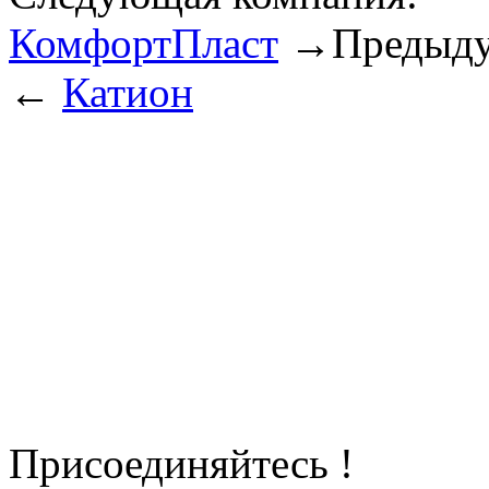
КомфортПласт
→
Предыду
←
Катион
Присоединяйтесь !