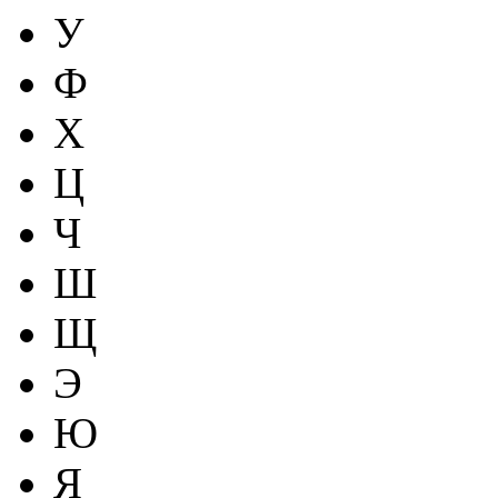
У
Ф
Х
Ц
Ч
Ш
Щ
Э
Ю
Я