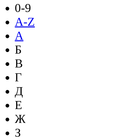
0-9
A-Z
А
Б
В
Г
Д
Е
Ж
З