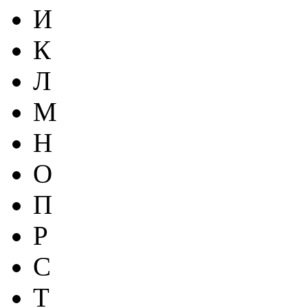
И
К
Л
М
Н
О
П
Р
С
Т