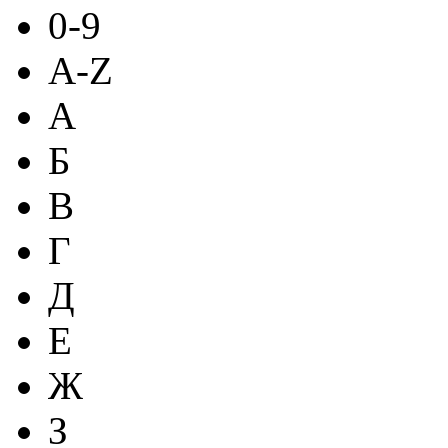
0-9
A-Z
А
Б
В
Г
Д
Е
Ж
З