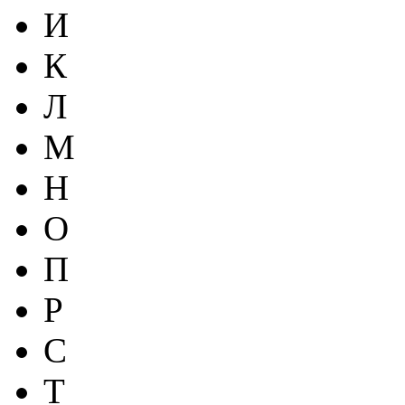
И
К
Л
М
Н
О
П
Р
С
Т