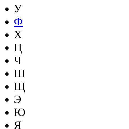
У
Ф
Х
Ц
Ч
Ш
Щ
Э
Ю
Я