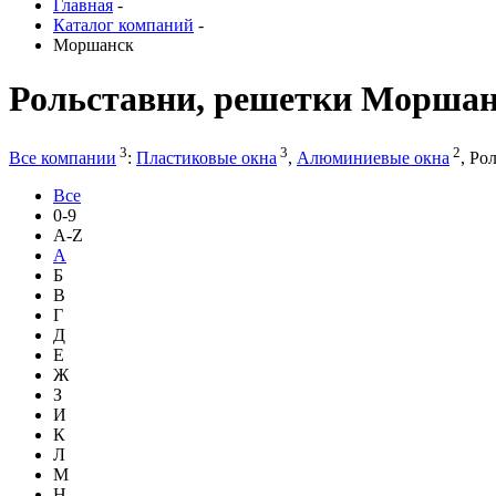
Главная
-
Каталог компаний
-
Моршанск
Рольставни, решетки Морша
3
3
2
Все компании
:
Пластиковые окна
,
Алюминиевые окна
,
Рол
Все
0-9
A-Z
А
Б
В
Г
Д
Е
Ж
З
И
К
Л
М
Н