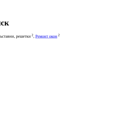
нск
2
2
ьставни, решетки
,
Ремонт окон