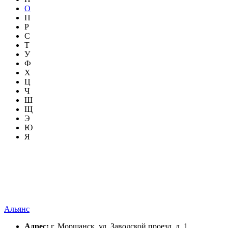
О
П
Р
С
Т
У
Ф
Х
Ц
Ч
Ш
Щ
Э
Ю
Я
Альянс
Адрес:
г. Моршанск, ул. Заводской проезд, д. 1