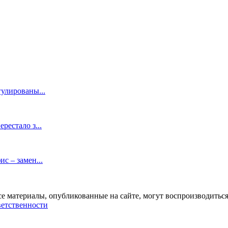
гулированы...
рестало з...
с – замен...
се материалы, опубликованные на сайте, могут воспроизводиться
ветственности