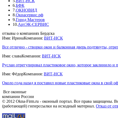
5.
ВИТ-НСК
6.
БФК
7.
ОКНОВИД
8.
Окнасервис.рф
9.
Город Мастеров
10.
АртЭК-СЕРВИС
отзывы о компаниях Бердска
Имя: Ирина
Компания:
ВИТ-НСК
Все отлично - створки окон и балконная дверь подтянуты, отре
Имя: слава
Компания:
ВИТ-НСК
Руслан отрегулировал пластиковое окно, которое заклинило и пе
Имя: Фёдор
Компания:
ВИТ-НСК
Около года назад я поставил новые пластиковые окна в свой офи
Все оконные
компании России
© 2012 Okna-Firm.ru - оконный портал. Все права защищены. В
(работающей) гиперссылки на исходный материал.
Отказ от от