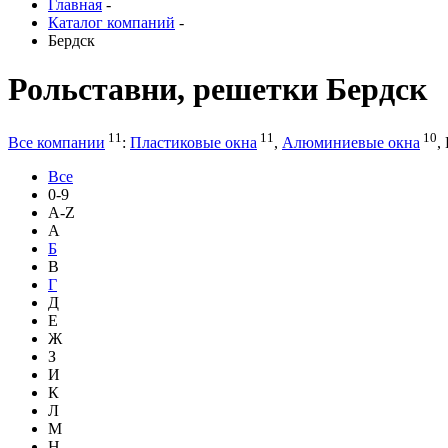
Главная
-
Каталог компаний
-
Бердск
Рольставни, решетки Бердск
11
11
10
Все компании
:
Пластиковые окна
,
Алюминиевые окна
,
Все
0-9
A-Z
А
Б
В
Г
Д
Е
Ж
З
И
К
Л
М
Н