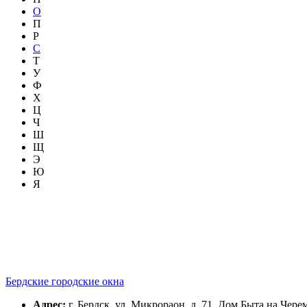
О
П
Р
С
Т
У
Ф
Х
Ц
Ч
Ш
Щ
Э
Ю
Я
Бердские городские окна
Адрес:
г. Бердск, ул. Микрораон, д. 71, Дом Быта на Чер