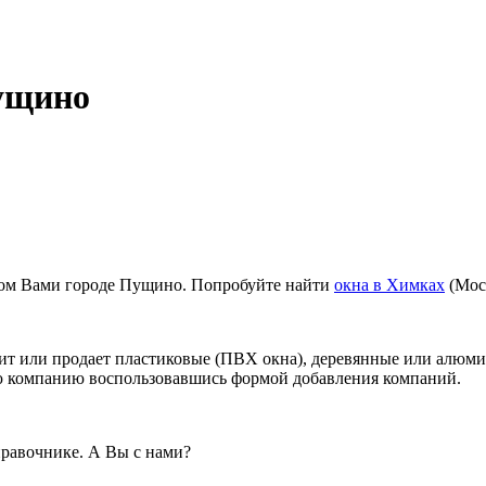
Пущино
ном Вами городе Пущино. Попробуйте найти
окна в Химках
(Моск
ит или продает пластиковые (ПВХ окна), деревянные или алюми
ою компанию воспользовавшись формой добавления компаний.
равочнике. А Вы с нами?