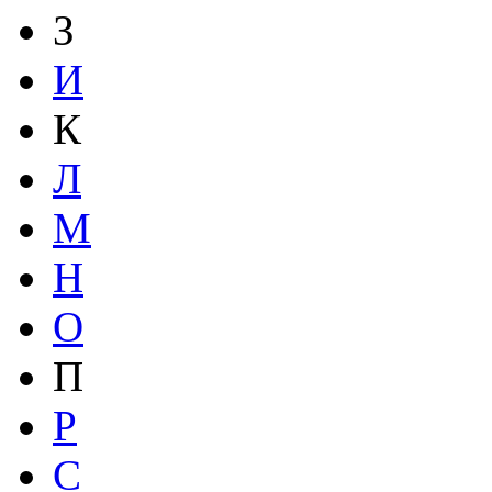
З
И
К
Л
М
Н
О
П
Р
С