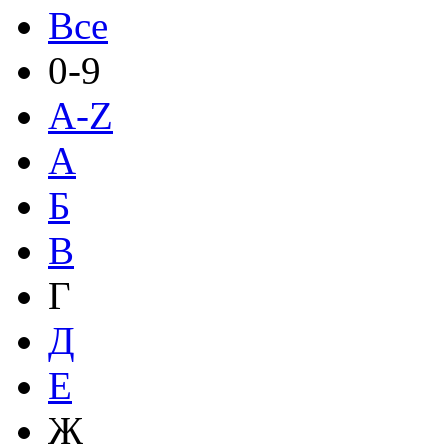
Все
0-9
A-Z
А
Б
В
Г
Д
Е
Ж