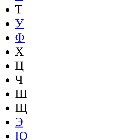
Т
У
Ф
Х
Ц
Ч
Ш
Щ
Э
Ю