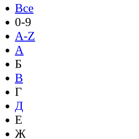
Все
0-9
A-Z
А
Б
В
Г
Д
Е
Ж