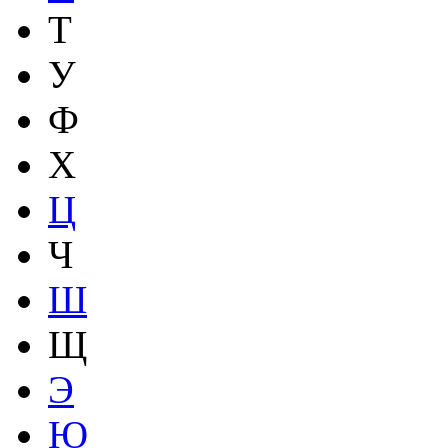
Т
У
Ф
Х
Ц
Ч
Ш
Щ
Э
Ю