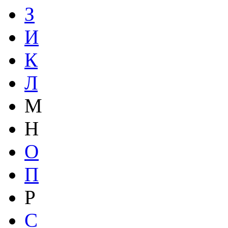
З
И
К
Л
М
Н
О
П
Р
С