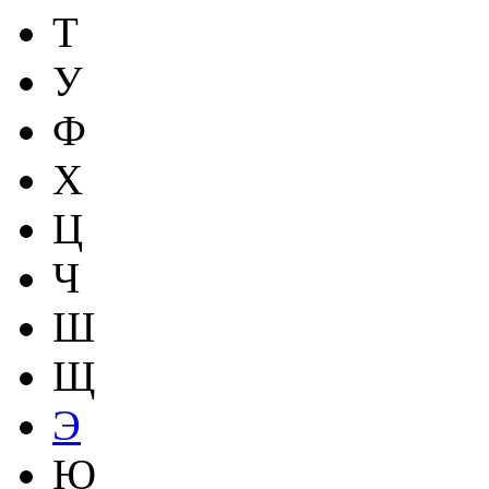
Т
У
Ф
Х
Ц
Ч
Ш
Щ
Э
Ю