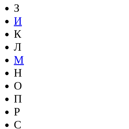
З
И
К
Л
М
Н
О
П
Р
С