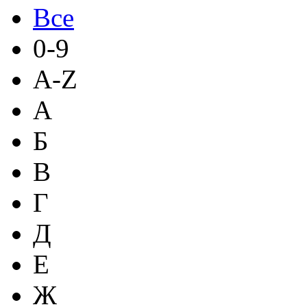
Все
0-9
A-Z
А
Б
В
Г
Д
Е
Ж