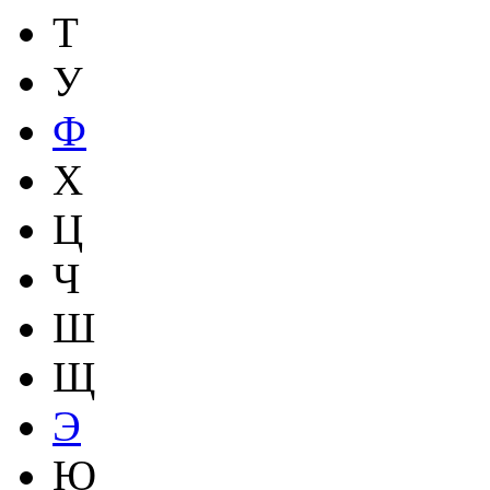
Т
У
Ф
Х
Ц
Ч
Ш
Щ
Э
Ю