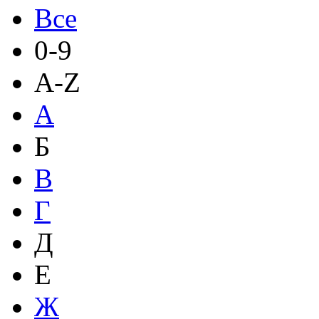
Все
0-9
A-Z
А
Б
В
Г
Д
Е
Ж