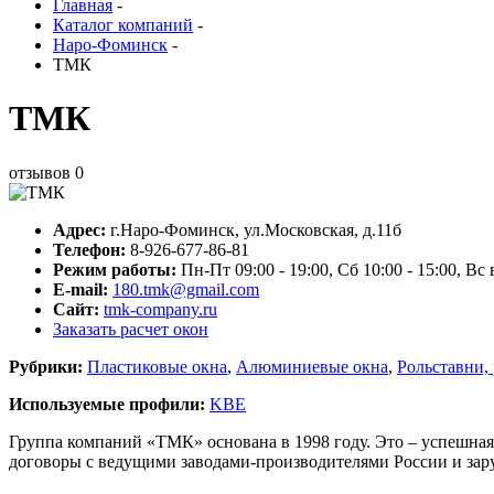
Главная
-
Каталог компаний
-
Наро-Фоминск
-
ТМК
ТМК
отзывов
0
Адрес:
г.
Наро-Фоминск
,
ул.Московская, д.11б
Телефон:
8-926-677-86-81
Режим работы:
Пн-Пт 09:00 - 19:00, Сб 10:00 - 15:00, В
E-mail:
180.tmk@gmail.com
Сайт:
tmk-company.ru
Заказать расчет окон
Рубрики:
Пластиковые окна
,
Алюминиевые окна
,
Рольставни,
Используемые профили:
KBE
Группа компаний «ТМК» основана в 1998 году. Это – успешна
договоры с ведущими заводами-производителями России и зар