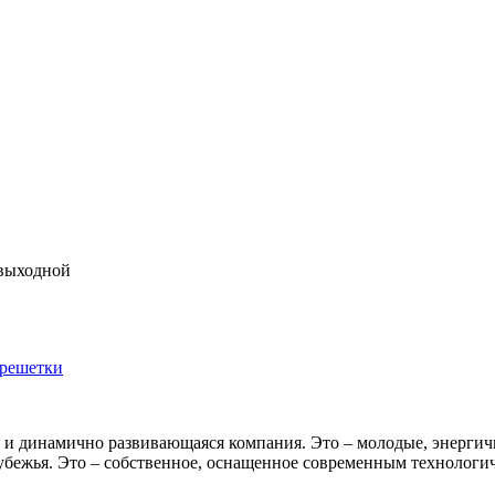
с выходной
 решетки
я и динамично развивающаяся компания. Это – молодые, энерги
убежья. Это – собственное, оснащенное современным технологи