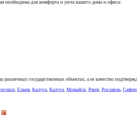
я необходима для комфорта и уюта вашего дома и офиса:
различных государственных объектах, а ее качество подтвержд
огорск
,
Ельня
,
Калуга
,
Калуга
,
Можайск
,
Ржев
,
Рославль
,
Сафон