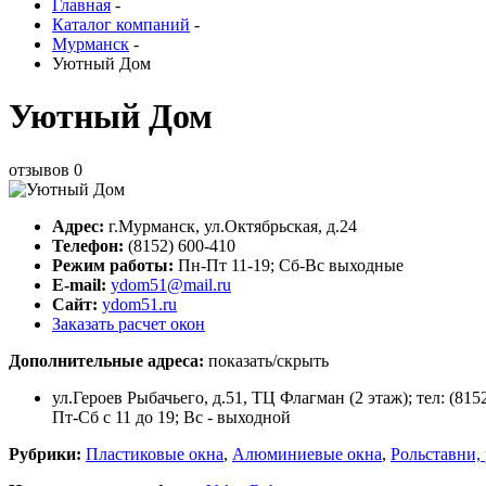
Главная
-
Каталог компаний
-
Мурманск
-
Уютный Дом
Уютный Дом
отзывов
0
Адрес:
г.
Мурманск
,
ул.Октябрьская, д.24
Телефон:
(8152) 600-410
Режим работы:
Пн-Пт 11-19; Сб-Вс выходные
E-mail:
ydom51@mail.ru
Сайт:
ydom51.ru
Заказать расчет окон
Дополнительные адреса:
показать/скрыть
ул.Героев Рыбачьего, д.51, ТЦ Флагман (2 этаж); тел: (815
Пт-Сб с 11 до 19; Вс - выходной
Рубрики:
Пластиковые окна
,
Алюминиевые окна
,
Рольставни,