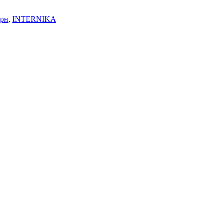
урн
,
INTERNIKA