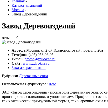
Главная
-
Каталог компаний
-
Москва
-
Завод Деревоизделий
Завод Деревоизделий
отзывов
0
Адрес:
г.
Москва
,
ул.2-ой Южнопортовый проезд, д.26а
Телефон:
(495) 958-96-95
E-mail:
promo@zdi-okna.ru
Сайт:
www.zdi-okna.ru
Заказать расчет окон
Рубрики:
Деревянные окна
Используемая фурнитура:
Roto
ЗАО «Завод деревоизделий» производит деревянные окна со с
производства, силиконовым уплотнителем. Профили из сосны, 
как классической прямоугольной формы, так и арочные окна и 