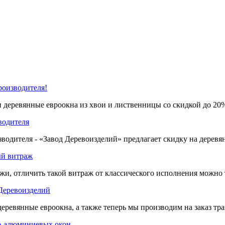
роизводителя!
 деревянные евроокна из хвои и лиственницы со скидкой до 20
водителя
водителя - «Завод Деревоизделий» предлагает скидку на деревя
ый витраж
жи, отличить такой витраж от классического исполнения можно 
Деревоизделий
деревянные евроокна, а также теперь мы производим на заказ тр
во-алюминиевых окон