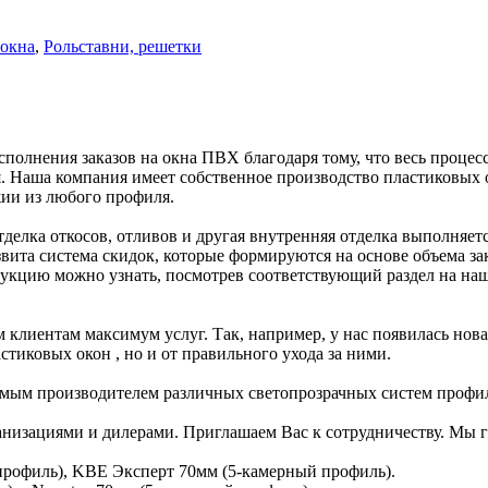
окна
,
Рольставни, решетки
нения заказов на окна ПВХ благодаря тому, что весь процесс: 
ся. Наша компания имеет собственное производство пластиковых
жии из любого профиля.
отделка откосов, отливов и другая внутренняя отделка выполня
та система скидок, которые формируются на основе объема заказ
укцию можно узнать, посмотрев соответствующий раздел на наш
 клиентам максимум услуг. Так, например, у нас появилась нова
стиковых окон , но и от правильного ухода за ними.
мым производителем различных светопрозрачных систем профи
анизациями и дилерами. Приглашаем Вас к сотрудничеству. Мы 
профиль), KBE Эксперт 70мм (5-камерный профиль).