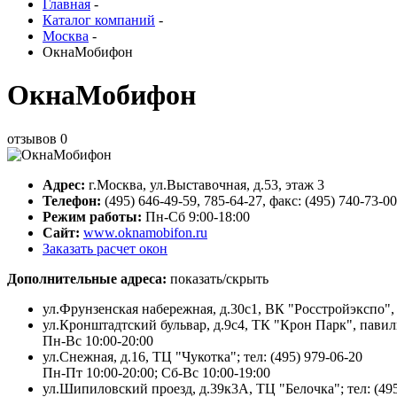
Главная
-
Каталог компаний
-
Москва
-
ОкнаМобифон
ОкнаМобифон
отзывов
0
Адрес:
г.
Москва
,
ул.Выставочная, д.53
, этаж 3
Телефон:
(495) 646-49-59, 785-64-27, факс: (495) 740-73-00
Режим работы:
Пн-Сб 9:00-18:00
Сайт:
www.oknamobifon.ru
Заказать расчет окон
Дополнительные адреса:
показать/скрыть
ул.Фрунзенская набережная, д.30с1, ВК "Росстройэкспо", 
ул.Кронштадтский бульвар, д.9с4, ТК "Крон Парк", павиль
Пн-Вс 10:00-20:00
ул.Снежная, д.16, ТЦ "Чукотка"; тел: (495) 979-06-20
Пн-Пт 10:00-20:00; Сб-Вс 10:00-19:00
ул.Шипиловский проезд, д.39к3А, ТЦ "Белочка"; тел: (495