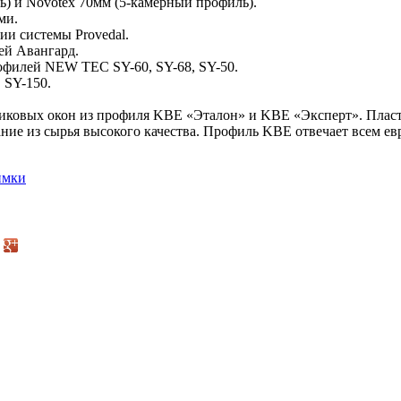
ь) и Novotex 70мм (5-камерный профиль).
ми.
и системы Provedal.
ей Авангард.
рофилей NEW TEC SY-60, SY-68, SY-50.
 SY-150.
стиковых окон из профиля KBE «Эталон» и KBE «Эксперт». Пла
ие из сырья высокого качества. Профиль KBE отвечает всем ев
имки