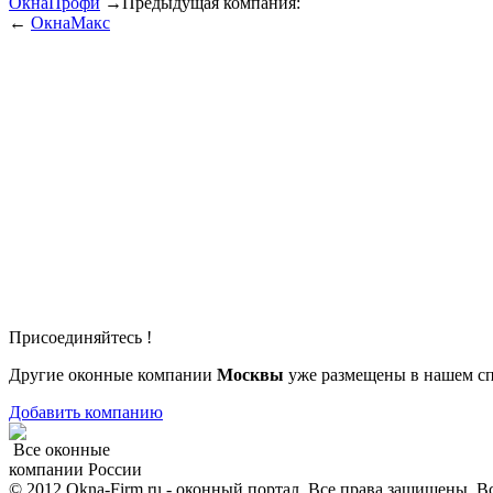
ОкнаПрофи
→
Предыдущая компания:
←
ОкнаМакс
Присоединяйтесь !
Другие оконные компании
Москвы
уже размещены в нашем сп
Добавить компанию
Все оконные
компании России
© 2012 Okna-Firm.ru - оконный портал. Все права защищены. В