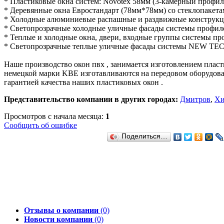
* Пластиковые окна систем: Novotex 58мм (3-камерный профил
* Деревянные окна Евростандарт (78мм*78мм) со стеклопакета
* Холодные алюминиевые распашные и раздвижные конструкци
* Светопрозрачные холодные уличные фасады системы профил
* Теплые и холодные окна, двери, входные группы системы п
* Светопрозрачные теплые уличные фасады системы NEW TEC
Наше производство окон пвх , занимается изготовлением пла
немецкой марки KBE изготавливаются на передовом оборудован
гарантией качества наших пластиковых окон .
Представительство компании в других городах:
Дмитров
,
Х
Просмотров с начала месяца:
1
Сообщить об ошибке
Поделиться…
Отзывы о компании
(0)
Новости компании
(0)