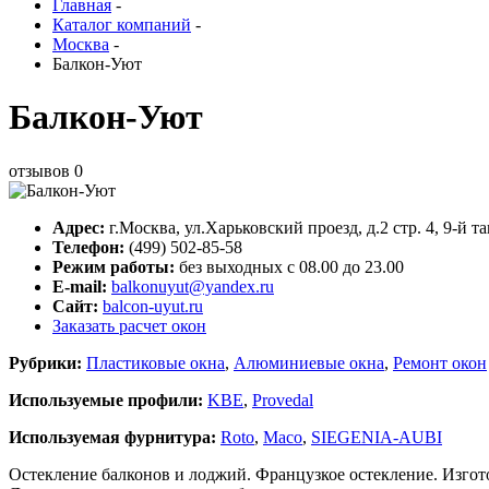
Главная
-
Каталог компаний
-
Москва
-
Балкон-Уют
Балкон-Уют
отзывов
0
Адрес:
г.
Москва
,
ул.Харьковский проезд, д.2 стр. 4
, 9-й 
Телефон:
(499) 502-85-58
Режим работы:
без выходных с 08.00 до 23.00
E-mail:
balkonuyut@yandex.ru
Сайт:
balcon-uyut.ru
Заказать расчет окон
Рубрики:
Пластиковые окна
,
Алюминиевые окна
,
Ремонт окон
Используемые профили:
KBE
,
Provedal
Используемая фурнитура:
Roto
,
Maco
,
SIEGENIA-AUBI
Остекление балконов и лоджий. Французкое остекление. Изгот