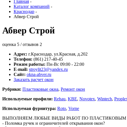
Главная
-
Каталог компаний
-
Краснодар
-
Абвер Строй
Абвер Строй
оценка
5
/ отзывов
2
Адрес:
г.
Краснодар
,
ул.Красная, д.202
Телефон:
(861) 217-40-45
Режим работы:
Пн-Вс 09:00 - 22:00
E-mail:
stroylit23@yandex.ru
Сайт:
okna-abver.ru
Заказать расчет окон
Рубрики:
Пластиковые окна
,
Ремонт окон
Используемые профили:
Rehau
,
KBE
,
Novotex
,
Wintech
,
Prople
Используемая фурнитура:
Roto
,
Vorne
ВЫПОЛНЯЕМ ЛЮБЫЕ ВИДЫ РАБОТ ПО ПЛАСТИКОВЫМ 
- Поломка ручек и ограничителей открывания окон?