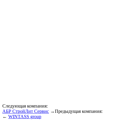
Следующая компания:
АБР СтройЛит Сервис
→
Предыдущая компания:
←
WINTASS group