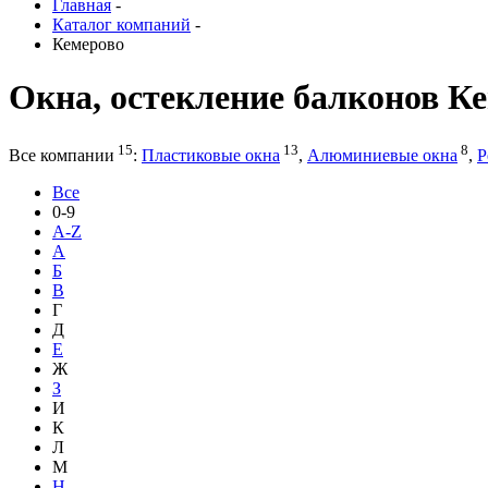
Главная
-
Каталог компаний
-
Кемерово
Окна, остекление балконов К
15
13
8
Все компании
:
Пластиковые окна
,
Алюминиевые окна
,
Р
Все
0-9
A-Z
А
Б
В
Г
Д
Е
Ж
З
И
К
Л
М
Н