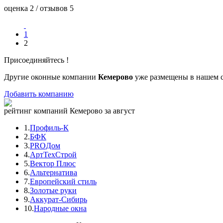
оценка 2 / отзывов 5
1
2
Присоединяйтесь !
Другие оконные компании
Кемерово
уже размещены в нашем с
Добавить компанию
рейтинг компаний Кемерово за август
1.
Профиль-К
2.
БФК
3.
PROДом
4.
АртТехСтрой
5.
Вектор Плюс
6.
Альтернатива
7.
Европейский стиль
8.
Золотые руки
9.
Аккурат-Сибирь
10.
Народные окна