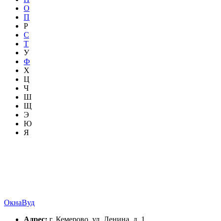
О
П
Р
С
Т
У
Ф
Х
Ц
Ч
Ш
Щ
Э
Ю
Я
ОкнаВуд
Адрес:
г. Кемерово, ул. Ленина, д. 1