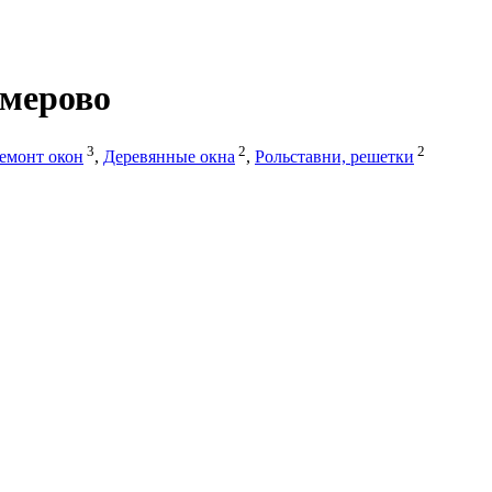
емерово
3
2
2
емонт окон
,
Деревянные окна
,
Рольставни, решетки