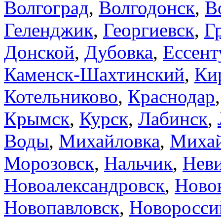
Волгоград
,
Волгодонск
,
В
Геленджик
,
Георгиевск
,
Г
Донской
,
Дубовка
,
Ессент
Каменск-Шахтинский
,
Ки
Котельниково
,
Краснодар
Крымск
,
Курск
,
Лабинск
,
Воды
,
Михайловка
,
Михай
Морозовск
,
Нальчик
,
Нев
Новоалександровск
,
Ново
Новопавловск
,
Новоросси