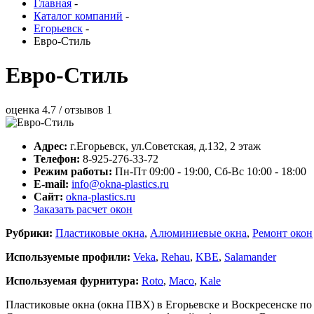
Главная
-
Каталог компаний
-
Егорьевск
-
Евро-Стиль
Евро-Стиль
оценка
4.7
/ отзывов
1
Адрес:
г.
Егорьевск
,
ул.Советская, д.132
, 2 этаж
Телефон:
8-925-276-33-72
Режим работы:
Пн-Пт 09:00 - 19:00, Сб-Вс 10:00 - 18:00
E-mail:
info@okna-plastics.ru
Сайт:
okna-plastics.ru
Заказать расчет окон
Рубрики:
Пластиковые окна
,
Алюминиевые окна
,
Ремонт окон
Используемые профили:
Veka
,
Rehau
,
KBE
,
Salamander
Используемая фурнитура:
Roto
,
Maco
,
Kale
Пластиковые окна (окна ПВХ) в Егорьевске и Воскресенске по п