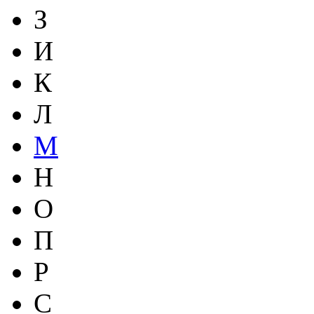
З
И
К
Л
М
Н
О
П
Р
С