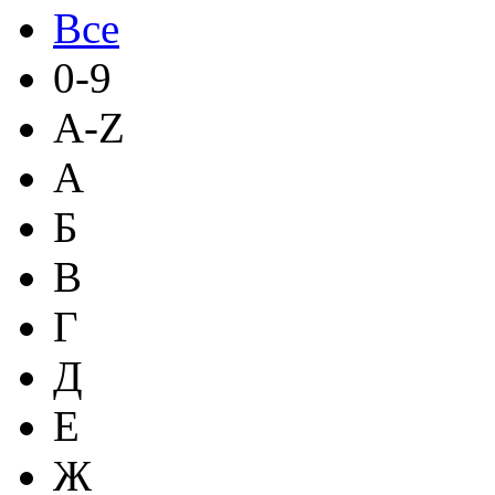
Все
0-9
A-Z
А
Б
В
Г
Д
Е
Ж