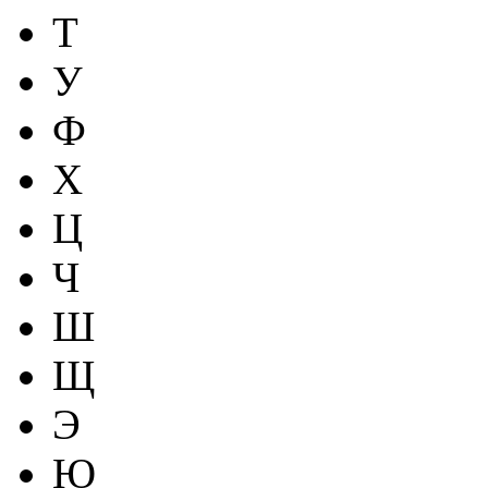
Т
У
Ф
Х
Ц
Ч
Ш
Щ
Э
Ю