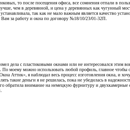
иковых, то после посещения офиса, все сомнения отпали в польз
лучше, чем в деревянной, и цена у деревянных как чугунный мо
 устанавливала, так как не мало важным является качество устан
Вам за работу и окна по договору №18/10/23/01-32П.
имел дела с пластиковыми окнами или не интересовался этим воп
. По моему можно использовать любой профиль, главное чтобы ок
на Аттик», я наблюдал весь процесс изготовления окна, и хочу 
влять такие деньги я не решилась, пока не убедилась в надежно
 того обратила внимание на немецкую фурнитуру и двухкамерные
.