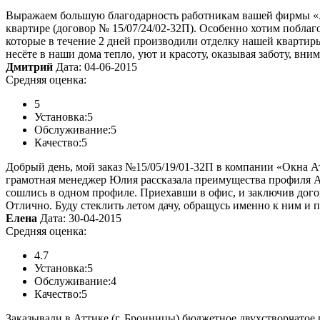
Выражаем большую благодарность работникам вашей фирмы «Ат
квартире (договор № 15/07/24/02-32П). Особенно хотим побла
которые в течение 2 дней производили отделку нашей квартиры
несёте в наши дома тепло, уют и красоту, оказывая заботу, вни
Дмитрий
Дата: 04-06-2015
Средняя оценка:
5
Установка:
5
Обслуживание:
5
Качество:
5
Добрый день, мой заказ №15/05/19/01-32П в компании «Окна Ат
грамотная менеджер Юлия рассказала преимущества профиля Ал
сошлись в одном профиле. Приехавши в офис, и заключив дого
Отлично. Буду стеклить летом дачу, обращусь именно к ним и п
Елена
Дата: 30-04-2015
Средняя оценка:
4.7
Установка:
5
Обслуживание:
4
Качество:
5
Заказывали в Аттике (г. Бронницы) бюджетное двухстворчато