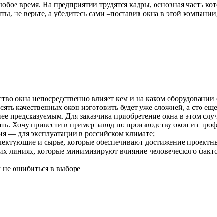
 любое время. На предприятии трудятся кадры, основная часть к
ы, не верьте, а убедитесь сами –поставив окна в этой компании
ество окна непосредственно влияет кем и на каком оборудовании
ять качественных окон изготовить будет уже сложней, а сто еще
енее предсказуемым. Для заказчика приобретение окна в этом слу
ать. Хочу привести в пример завод по производству окон из пр
ия — для эксплуатации в российском климате;
лектующие и сырье, которые обеспечивают достижение проектны
ких линиях, которые минимизируют влияние человеческого факт
м не ошибиться в выборе