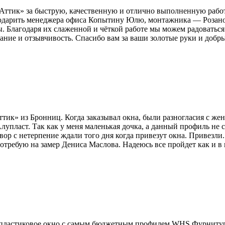
тик» за быструю, качественную и отлично выполненную работу
годарить менеджера офиса Копытину Юлю, монтажника — Розанов
. Благодаря их слаженной и чёткой работе мы можем радоваться
мание и отзывчивость. Спасибо вам за ваши золотые руки и добры
тик» из Бронниц. Когда заказывал окна, были разногласия с же
упласт. Так как у меня маленькая дочка, а данный профиль не 
вор с нетерпение ждали того дня когда привезут окна. Привезл
отребую на замер Дениса Маслова. Надеюсь все пройдет как и в 
е пластиковое окно с самым бюджетным профилем WHS Фурнитура