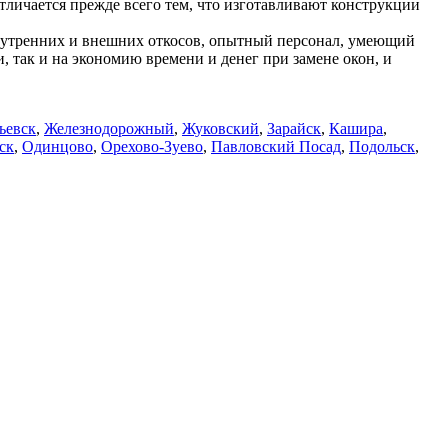
личается прежде всего тем, что изготавливают конструкции
нутренних и внешних откосов, опытный персонал, умеющий
 так и на экономию времени и денег при замене окон, и
ьевск
,
Железнодорожный
,
Жуковский
,
Зарайск
,
Кашира
,
ск
,
Одинцово
,
Орехово-Зуево
,
Павловский Посад
,
Подольск
,