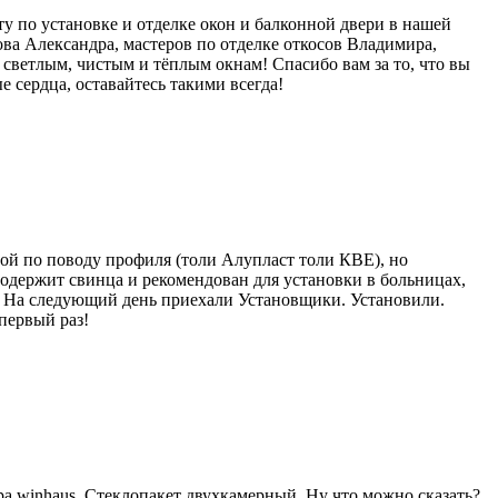
 по установке и отделке окон и балконной двери в нашей
а Александра, мастеров по отделке откосов Владимира,
 светлым, чистым и тёплым окнам! Спасибо вам за то, что вы
е сердца, оставайтесь такими всегда!
ной по поводу профиля (толи Алупласт толи КВЕ), но
содержит свинца и рекомендован для установки в больницах,
и. На следующий день приехали Установщики. Установили.
первый раз!
 winhaus. Стеклопакет двухкамерный. Ну что можно сказать?