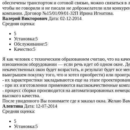
обеспечены транспортом и сотовой связью, можно связаться в
чтобы не говорили и не писали не доброжелатели или конкурент
компании. Договор №15/01/09/01-32П Ирина Игнатова.
Валерий Викторович
Дата: 02-12-2014
Средняя оценка:
5
Установка:
5
Обслуживание:
5
Качество:
5
Я как человек с техническим образованием считаю, что на кач
изношенном оборудовании — если речь идет об одном окне. Дес
некачественных окон будет возрастать, и результат будет все м
выигрышем покупку того, что и хотел приобрести) или проигр
- их характеристики закладываются еще на этапе проектирован
- при их изготовлении применяются высококачественные комп
- процесс сборки производится на автоматизированных немец
высокого качества.
После увиденного Вы понимаете где я заказал окна. Желаю Ва
Алевтина
Дата: 12-07-2014
Средняя оценка:
5
Установка:
5