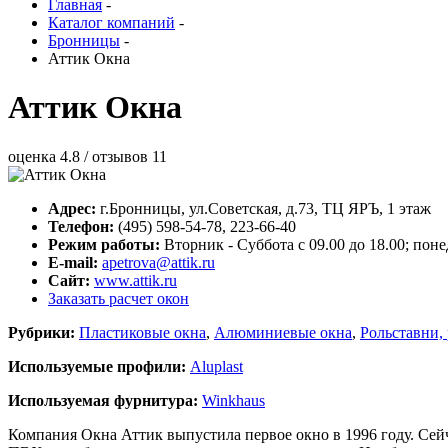
Главная
-
Каталог компаний
-
Бронницы
-
Аттик Окна
Аттик Окна
оценка
4.8
/ отзывов
11
Адрес:
г.
Бронницы
,
ул.Советская, д.73
, ТЦ ЯРЪ, 1 этаж
Телефон:
(495) 598-54-78, 223-66-40
Режим работы:
Вторник - Суббота с 09.00 до 18.00; поне
E-mail:
apetrova@attik.ru
Сайт:
www.attik.ru
Заказать расчет окон
Рубрики:
Пластиковые окна
,
Алюминиевые окна
,
Рольставни,
Используемые профили:
Aluplast
Используемая фурнитура:
Winkhaus
Компания Окна Аттик выпустила первое окно в 1996 году. Сей