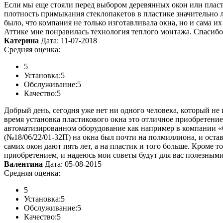
Если мы еще стояли перед выбором деревянных окон или пласт
плотность примыкания стеклопакетов в пластике значительно 
было, что компания не только изготавливала окна, но и сама их
Аттике мне понравилась технология теплого монтажа. Спасибо 
Катерина
Дата: 11-07-2018
Средняя оценка:
5
Установка:
5
Обслуживание:
5
Качество:
5
Добрый день, сегодня уже нет ни одного человека, который не 
время установка пластикового окна это отличное приобретение
автоматизированном оборудование как например в компании «Ок
(№18/06/22/01-32П) на окна был почти на полмиллиона, и оста
самих окон дают пять лет, а на пластик и того больше. Кроме
приобретением, и надеюсь мои советы будут для вас полезными
Валентина
Дата: 05-08-2015
Средняя оценка:
5
Установка:
5
Обслуживание:
5
Качество:
5