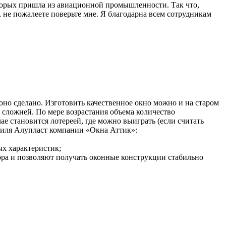
оторых пришла из авиационной промышленности. Так что,
, не пожалеете поверьте мне. Я благодарна всем сотрудникам
 оно сделано. Изготовить качественное окно можно и на старом
 сложней. По мере возрастания объема количество
чае становится лотереей, где можно выиграть (если считать
офиля Алупласт компании «Окна Аттик»:
х характеристик;
ора и позволяют получать оконные конструкции стабильно