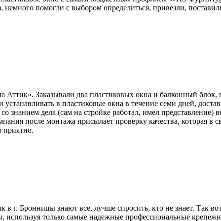
 немного помогли с выбором определиться, привезли, поставили,
а Аттик». Заказывали два пластиковых окна и балконный блок, 
али устанавливать в пластиковые окна в течение семи дней, дос
 со знанием дела (сам на стройке работал, имел представление) 
мпания после монтажа присылает проверку качества, которая в 
о приятно.
к в г. Бронницы знают все, лучше спросить, кто не знает. Так в
, используя только самые надежные профессиональные крепеж