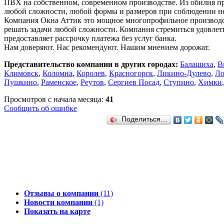
ПВХ на собственном, современном производстве. Из обилия пр
любой сложности, любой формы и размеров при соблюдении не
Компания Окна Аттик это мощное многопрофильное производс
решать задачи любой сложности. Компания стремиться удовлетв
предоставляет рассрочку платежа без услуг банка.
Нам доверяют. Нас рекомендуют. Нашим мнением дорожат.
Представительство компании в других городах:
Балашиха
,
В
Климовск
,
Коломна
,
Королев
,
Красногорск
,
Ликино-Дулево
,
Ло
Пушкино
,
Раменское
,
Реутов
,
Сергиев Посад
,
Ступино
,
Химки
Просмотров с начала месяца:
41
Сообщить об ошибке
Поделиться…
Отзывы о компании
(11)
Новости компании
(1)
Показать на карте