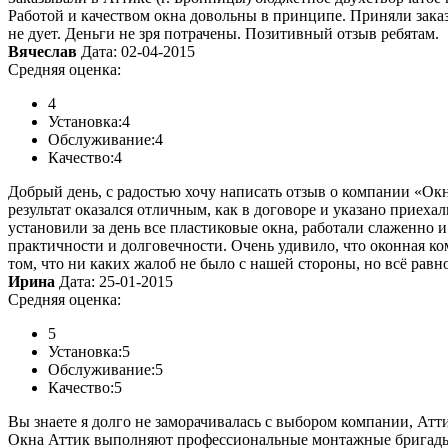
Работой и качеством окна довольны в принципе. Приняли заказ,
не дует. Деньги не зря потрачены. Позитивный отзыв ребятам.
Вячеслав
Дата: 02-04-2015
Средняя оценка:
4
Установка:
4
Обслуживание:
4
Качество:
4
Добрый день, с радостью хочу написать отзыв о компании «Окн
результат оказался отличным, как в договоре и указано приех
установили за день все пластиковые окна, работали слаженно и
практичности и долговечности. Очень удивило, что оконная ко
том, что ни каких жалоб не было с нашей стороны, но всё равн
Ирина
Дата: 25-01-2015
Средняя оценка:
5
Установка:
5
Обслуживание:
5
Качество:
5
Вы знаете я долго не заморачивалась с выбором компании, Атти
Окна Аттик выполняют профессиональные монтажные бригады