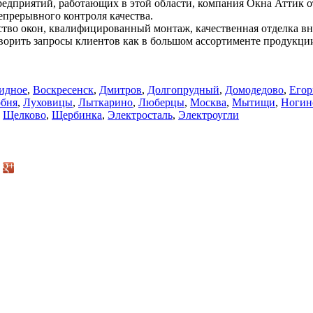
едприятий, работающих в этой области, компания Окна Аттик от
прерывного контроля качества.
тво окон, квалифицированный монтаж, качественная отделка в
орить запросы клиентов как в большом ассортименте продукции,
идное
,
Воскресенск
,
Дмитров
,
Долгопрудный
,
Домодедово
,
Егор
бня
,
Луховицы
,
Лыткарино
,
Люберцы
,
Москва
,
Мытищи
,
Ногин
,
Щелково
,
Щербинка
,
Электросталь
,
Электроугли