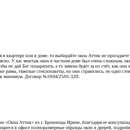
я в квартире или в доме, то выбирайте окна Аттик не прогадаете
 ясно. У нас монтаж окон в частном доме был очень сложным, окн
 не дай Бог поцарапать, а то замена будет за их счёт, как они 
шие рамы, тяжелые стеклопакеты, но они стравились, не одно сте
ак минимум. Договор №19/04/25/01-32П.
ии «Окна Аттик» их г. Бронницы Ирине, благодаря ее консульта
иеся в офисе полноразмерные образцы окон и дверей, подробно