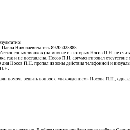
езультатно!
а Павла Николаевича тел. 89206028888
 бесконечных звонков (на многие из которых Носов П.Н. не счит
вка так и не поставлена. Носов П.Н. аргументировал отсутстви
 дня Носов П.Н. пропал из зоны действия телефонной и визуальн
 П.Н.
али помочь решить вопрос с «нахождением» Носова П.Н., однако
ониться не реально. В общем хотите проблем заказывайте в Окон