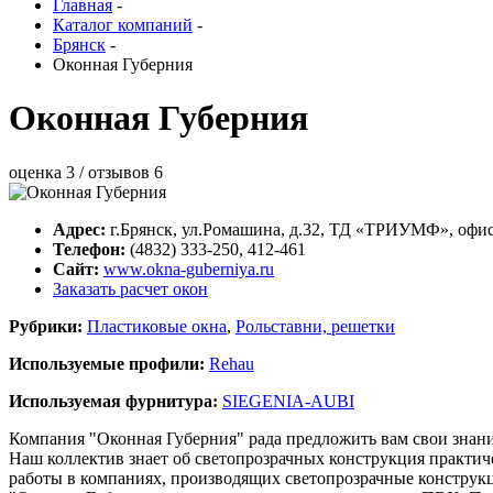
Главная
-
Каталог компаний
-
Брянск
-
Оконная Губерния
Оконная Губерния
оценка
3
/ отзывов
6
Адрес:
г.
Брянск
,
ул.Ромашина, д.32
, ТД «ТРИУМФ», офис
Телефон:
(4832) 333-250, 412-461
Сайт:
www.okna-guberniya.ru
Заказать расчет окон
Рубрики:
Пластиковые окна
,
Рольставни, решетки
Используемые профили:
Rehau
Используемая фурнитура:
SIEGENIA-AUBI
Компания "Оконная Губерния" рада предложить вам свои знани
Наш коллектив знает об светопрозрачных конструкция практич
работы в компаниях, производящих светопрозрачные конструк