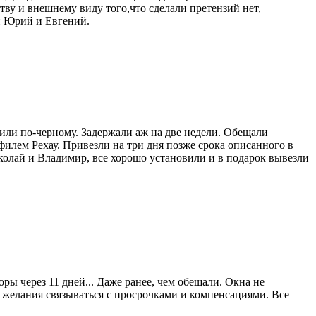
ву и внешнему виду того,что сделали претензий нет,
ли Юрий и Евгений.
олили по-черному. Задержали аж на две недели. Обещали
филем Рехау. Привезли на три дня позже срока описанного в
колай и Владимир, все хорошо установили и в подарок вывезли
ры через 11 дней... Даже ранее, чем обещали. Окна не
ло желания связываться с просрочками и компенсациями. Все