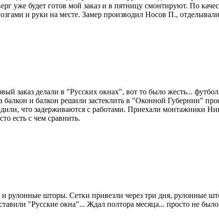
г уже будет готов мой заказ и в пятницу смонтируют. По качест
мозгами и руки на месте. Замер производил Носов П., отделыва
вый заказ делали в "Русских окнах", вот то было жесть... футб
а балкон и балкон решили застеклить в "Оконной Губернии" про
редили, что задерживаются с работами. Приехали монтажники Ни
то есть с чем сравнить.
 и рулонные шторы. Сетки привезли через три дня, рулонные што
ставили "Русские окна"... Ждал полтора месяца... просто не бы