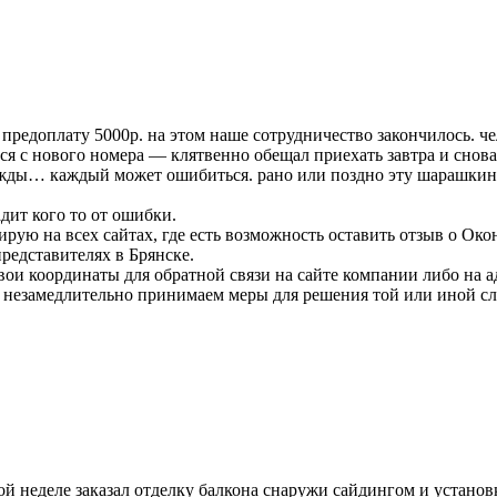
 предоплату 5000р. на этом наше сотрудничество закончилось. ч
ься с нового номера — клятвенно обещал приехать завтра и снов
дважды… каждый может ошибиться. рано или поздно эту шарашки
дит кого то от ошибки.
лирую на всех сайтах, где есть возможность оставить отзыв о Ок
редставителях в Брянске.
ои координаты для обратной связи на сайте компании либо на 
и незамедлительно принимаем меры для решения той или иной с
 неделе заказал отделку балкона снаружи сайдингом и установку