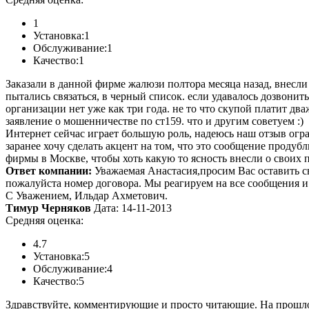
1
Установка:
1
Обслуживание:
1
Качество:
1
Заказали в данной фирме жалюзи полтора месяца назад, внесли
пытались связаться, в черный список. если удавалось дозвонит
организации нет уже как три года. не то что скупой платит 
заявление о мошенничестве по ст159. что и другим советуем :)
Интернет сейчас играет большую роль, надеюсь наш отзыв огра
заранее хочу сделать акцент на том, что это сообщение продуб
фирмы в Москве, чтобы хоть какую то ясность внесли о своих п
Ответ компании:
Уважаемая Анастасия,просим Вас оставить св
пожалуйста номер договора. Мы реагируем на все сообщения 
С Уважением, Ильдар Ахметович.
Тимур Черняков
Дата: 14-11-2013
Средняя оценка:
4.7
Установка:
5
Обслуживание:
4
Качество:
5
Здравствуйте, комментирующие и просто читающие. На прошлой