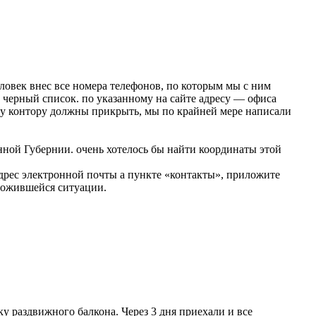
еловек внес все номера телефонов, по которым мы с ним
а черный список. по указанному на сайте адресу — офиса
ну контору должны прикрыть, мы по крайней мере написали
онной Губернии. очень хотелось бы найти координаты этой
адрес электронной почты а пункте «контакты», приложите
ложившейся ситуации.
 раздвижного балкона. Через 3 дня приехали и все