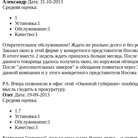
Александр
Дата: 31-10-2013
Средняя оценка:
1
Установка:
1
Обслуживание:
1
Качество:
1
Отвратительное обслуживание! Ждать не реально долго и без р
Заказал окно в этой фирме у конкретного представителя Носов
В итоге вместо 2 недель ждать пришлось больше месяца. После
данного товарища удалось получить окно, но наружная облицо
После "дополнительных замеров" и обещания появиться через 3
данной компании и у этого конкретного представителя Носова
P.S. Вчера позвонили в офис этой «Оконной губернии» пообещ
мысль сходить в прокуратуру.
Олег
Дата: 19-09-2013
Средняя оценка:
1.7
Установка:
1
Обслуживание:
1
Качество:
3
Компания "хорошая", только окна ждать будете долго... и дозв