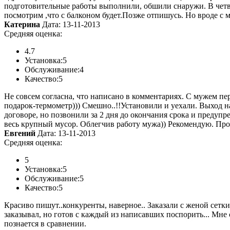
подготовительные работы выполнили, обшили снаружи. В четвер
посмотрим ,что с балконом будет.Позже отпишусь. Но вроде с 
Катерина
Дата: 13-11-2013
Средняя оценка:
4.7
Установка:
5
Обслуживание:
4
Качество:
5
Не совсем согласна, что написано в комментариях. С мужем пер
подарок-термометр))) Смешно..!!Установили и уехали. Выход н
договоре, но позвонили за 2 дня до окончания срока и предуп
весь крупный мусор. Облегчив работу мужа)) Рекомендую. Прос
Евгений
Дата: 13-11-2013
Средняя оценка:
5
Установка:
5
Обслуживание:
5
Качество:
5
Красиво пишут..конкуренты, наверное.. Заказали с женой сетки
заказывал, но готов с каждый из написавших поспорить... Мне 
познается в сравнении.