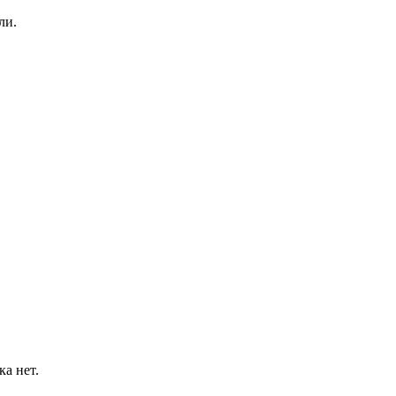
ли.
а нет.