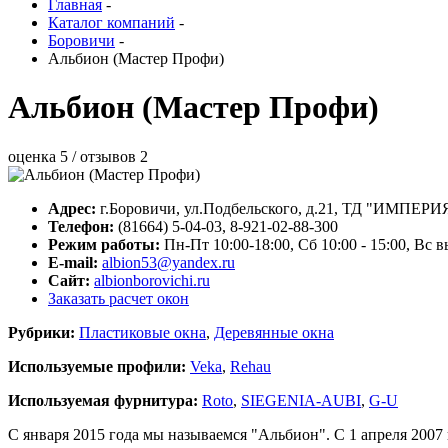
Главная
-
Каталог компаний
-
Боровичи
-
Альбион (Мастер Профи)
Альбион (Мастер Профи)
оценка
5
/ отзывов
2
Адрес:
г.
Боровичи
,
ул.Подбельского, д.21
, ТД "ИМПЕРИЯ"
Телефон:
(81664) 5-04-03, 8-921-02-88-300
Режим работы:
Пн-Пт 10:00-18:00, Сб 10:00 - 15:00, Вс 
E-mail:
albion53@yandex.ru
Сайт:
albionborovichi.ru
Заказать расчет окон
Рубрики:
Пластиковые окна
,
Деревянные окна
Используемые профили:
Veka
,
Rehau
Используемая фурнитура:
Roto
,
SIEGENIA-AUBI
,
G-U
С января 2015 года мы называемся "Альбион". С 1 апреля 2007 