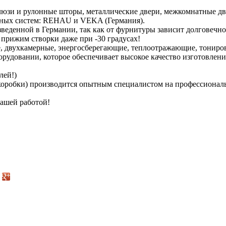
юзи и рулонные шторы, металлические двери, межкомнатные двер
ьных систем: REHAU и VEKA (Германия).
веденной в Германии, так как от фурнитуры зависит долговечно
прижим створки даже при -30 градусах!
, двухкамерные, энергосберегающие, теплоотражающие, тониро
рудовании, которое обеспечивает высокое качество изготовлени
лей!)
а коробки) производится опытным специалистом на профессионал
нашей работой!