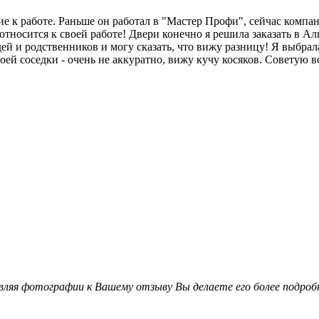
ие к работе. Раньше он работал в "Мастер Профи", сейчас компа
относится к своей работе! Двери конечно я решила заказать в А
едей и родственников и могу сказать, что вижу разницу! Я выбрала
ей соседки - очень не аккуратно, вижу кучу косяков. Советую в
вляя фотографии к Вашему отзыву Вы делаете его более подро