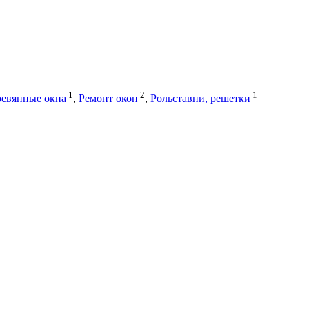
1
2
1
евянные окна
,
Ремонт окон
,
Рольставни, решетки