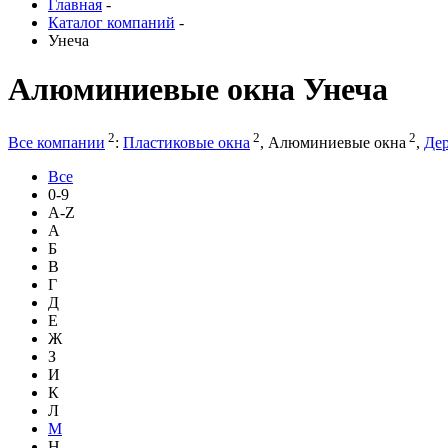
Главная
-
Каталог компаний
-
Унеча
Алюминиевые окна Унеча
2
2
2
Все компании
:
Пластиковые окна
,
Алюминиевые окна
,
Дер
Все
0-9
A-Z
А
Б
В
Г
Д
Е
Ж
З
И
К
Л
М
Н