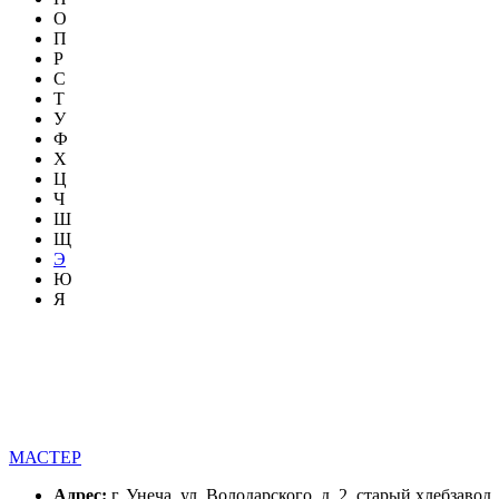
О
П
Р
С
Т
У
Ф
Х
Ц
Ч
Ш
Щ
Э
Ю
Я
МАСТЕР
Адрес:
г. Унеча, ул. Володарского, д. 2, старый хлебзавод