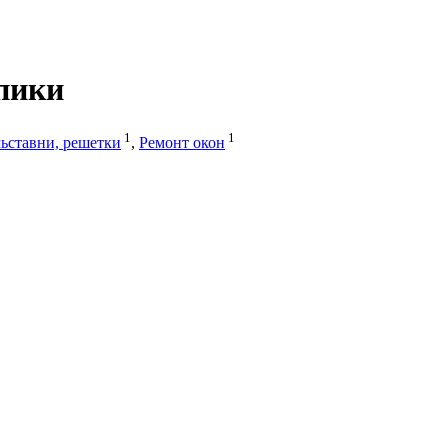
пики
1
1
ьставни, решетки
,
Ремонт окон