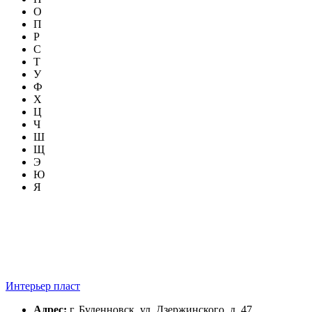
О
П
Р
С
Т
У
Ф
Х
Ц
Ч
Ш
Щ
Э
Ю
Я
Интерьер пласт
Адрес:
г. Буденновск, ул. Дзержинского, д. 47