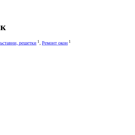
ск
1
1
ьставни, решетки
,
Ремонт окон