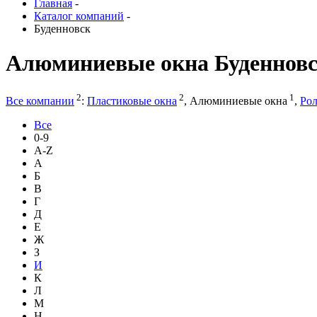
Главная
-
Каталог компаний
-
Буденновск
Алюминиевые окна Буденнов
2
2
1
Все компании
:
Пластиковые окна
,
Алюминиевые окна
,
Рол
Все
0-9
A-Z
А
Б
В
Г
Д
Е
Ж
З
И
К
Л
М
Н