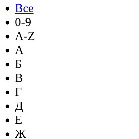
Все
0-9
A-Z
А
Б
В
Г
Д
Е
Ж