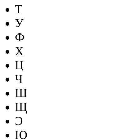
Т
У
Ф
Х
Ц
Ч
Ш
Щ
Э
Ю