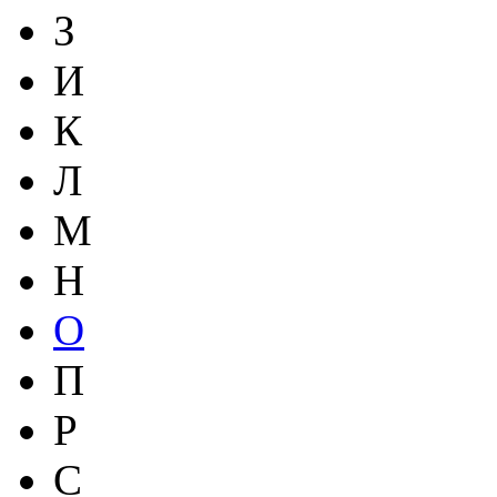
З
И
К
Л
М
Н
О
П
Р
С